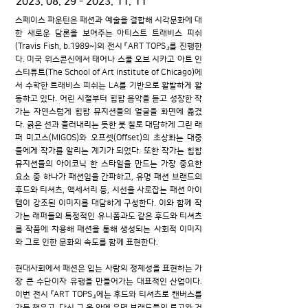
2023. 08. 29 - 2023. 11. 11
스페이스 파운틴은 패션과 예술을 결합해 시각문화에 대
한 새로운 담론을 보여주는 아티스트 트래비스 피쉬
(Travis Fish, b.1989~)의 전시 『ART TOPS』를 진행한
다. 미국 위스콘신에서 태어나 스쿨 오브 시카고 아트 인
스티튜트(The School of Art institute of Chicago)에
서 수학한 트래비스 피쉬는 LA를 기반으로 활발하게 활
동하고 있다. 어린 시절부터 힙합 음악을 듣고 성장한 작
가는 자연스럽게 힙합 뮤지션들의 얼굴을 화면에 옮겼
다. 굵은 선과 흘러내리는 듯한 붓 칠로 대담하게 그린 래
퍼 미고스(MIGOS)와 오프셋(Offset)의 초상화는 대중
들에게 작가를 알리는 계기가 되었다. 또한 작가는 힙합
뮤지션들의 아이코닉 한 스타일을 만드는 가장 중요한
요소 중 하나가 패션임을 간파하고, 유명 패션 브랜드의
후드와 티셔츠, 액세서리 등, 시선을 사로잡는 패션 아이
템이 강조된 이미지를 대담하게 구성한다. 이와 함께 작
가는 래퍼들의 특정적인 유니폼과도 같은 후드와 티셔츠
를 작품에 차용해 패션을 통해 생성되는 사회적 이미지
와 그로 인한 문화의 속도를 함께 표현한다.
현대사회에서 패션은 입는 사람의 정체성을 표현하는 가
장 큰 수단이자 유행을 만들어가는 대표적인 산업이다.
이번 전시 『ART TOPS』에는 후드와 티셔츠로 캔버스를
가득 채우고, 다시 그 옷 안에 유명 브랜드들의 로고와 거