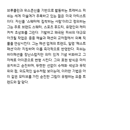
브루클린과 위스콘신을 기반으로 활동하는 트래비스 피
쉬는 세계 미술계가 주목하고 있는 젊은 미국 아티스트
이다. 자신을 '스웨터에 집착하는 사람'이라고 정의하는
그는 주로 브랜드 스웨터, 스포츠 후드티, 유명인의 캐리
커처 초상화를 그린다. 기발하고 왜곡된 피쉬의 대규모
아크릴 작업은 종종 예술과 패션의 교차점에서 의복 직
물을 연상시킨다. 그는 패션 업계의 트렌드, 일명 '패스트
패션'이라 지칭하며 이를 즉각적으로 반영한다. 피쉬는
하이패션을 장난스럽지만 의미 있게 기념 비화하고 그
자체로 아이콘으로 변형 시킨다. 그의 표현 방식은 마치
유치하고 순진하며, 뚜렷한 선없이 수채화 색상과 무작
위의 점, 의도적인 실수처럼 보이는데, 이러한 기법은 아
이 같은 모티브를 가진 순진한 그림이 유행하는 요즘 트
렌드와 잘 맞다.