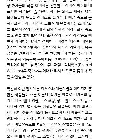
장 화가들의 작품 이미지를 혼합한 트래비스 피쉬의 대
표적인 작품들이 출품된다. 작가는 실제로 제작된 명품
브랜드들의 옷들을 캔버스로 옮겨온다. 빠른 속도로 출
시되고 사라지는 패션과 그로 인해 만들어지는 소비문화
를 보면서 작가는 현대 사회의 유행과 시각문화의 속도
를 화면을 통해 보여준다. 또한 작가는 자신의 작품도 빠
르게 제작하는 방식을 선택하고 이것을 ‘패스트 페인팅
(Fast Painting)’이라 칭하면서 패션과 예술이 만나는
접점을 만들어간다. 속도를 반영하고자 하는 작가의 의
도는 올해 여름부터 루이비통(Louis Vuitton)의 남성복
크리에이터로 활동하게 된 퍼렐 윌리엄스(Pharrel
Williams)를 축하하는 거대한 티셔츠 작품을 통해서 직
접 확인할 수 있다.
특별히 이번 전시에는 티셔츠와 예술가들의 이미지가 혼
합된 작품들이 주를 이룬다. 작가는 파블로 피카소와 앙
리 마티스, 앤디 워홀, 키스 해링, 장 미셸 바스키아 등 수
세대를 걸쳐 역사성을 인정받은 작품들이 패션 의류로
재탄생한 것을 캔버스에 옮김으로써 다시 예술작품으로
변화시킨다. 가장 흔한 티셔츠가 캔버스로 치환되고 패
션이 예술작품으로 변화되는 작가의 작업들은 현대 문화
에 대한 다양한 담론을 생성한다. 인류와 함께 지속된 예
술과 빠르게 생성되고 소멸되는 패션 산업이 교차하는